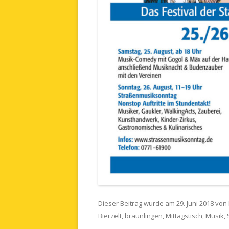
Dieser Beitrag wurde am
29. Juni 2018
von
Bierzelt
,
bräunlingen
,
Mittagstisch
,
Musik
,